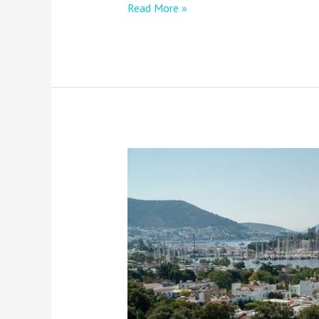
Read More »
Tekne
Alırken
Dikkat
Edilmesi
Gerekenler:
İpuçları
ve
Öneriler