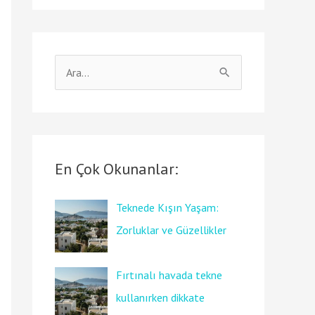
S
e
a
r
c
En Çok Okunanlar:
h
Teknede Kışın Yaşam:
f
Zorluklar ve Güzellikler
o
r
Fırtınalı havada tekne
:
kullanırken dikkate