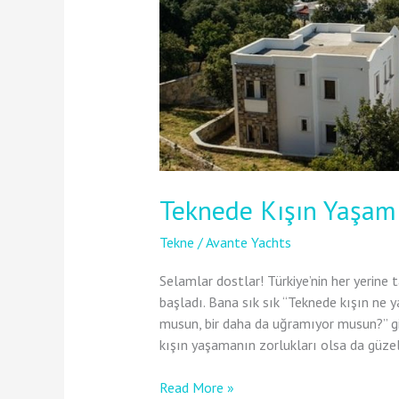
Teknede Kışın Yaşam: 
Tekne
/
Avante Yachts
Selamlar dostlar! Türkiye’nin her yerine 
başladı. Bana sık sık “Teknede kışın ne
musun, bir daha da uğramıyor musun?” gib
kışın yaşamanın zorlukları olsa da güzell
Read More »