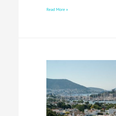
Read More »
Bodrum
İçin
En
İyi
3
Tekne
Tamircisi