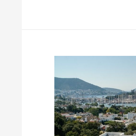
Fırtınalı
havada
tekne
kullanırken
dikkate
almanız
gereken
önemli
faktörler