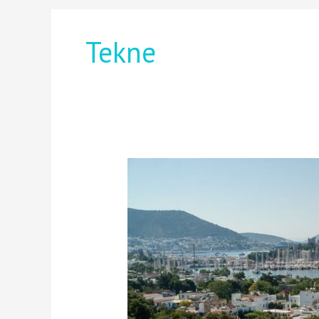
Tekne
Teknede
Kışın
Yaşam:
Zorluklar
ve
Güzellikler